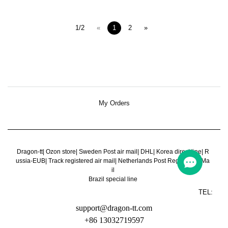
1/2
«
1
2
»
My Orders
Dragon-tt
|
Ozon store
|
Sweden Post air mail
|
DHL
|
Korea direct line
|
R
ussia-EUB
|
Track registered air mail
|
Netherlands Post Register Air Ma
il
Brazil special line
TEL:
support@dragon-tt.com
+86 13032719597